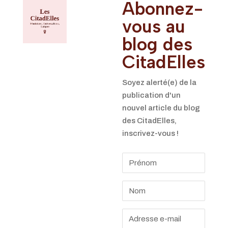
Abonnez-
Nous sommes
Féministes
vous au
Universalistes
blog des
et Laïques
CitadElles
attachées aux
valeurs
républicaines.
Soyez alerté(e) de la
Nous
publication d'un
considérons
nouvel article du blog
que les Droits
des CitadElles,
des Femmes
inscrivez-vous !
sont des Droits
Humains parce
qu’il n’y a
qu’une seule
humanité.
Nous ne nous