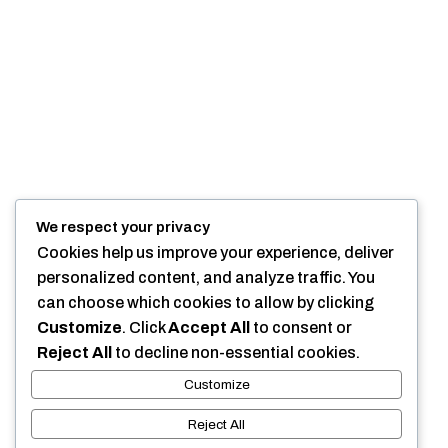
dans la Laïcité,
l’Humanisme,
l’héritage de
l’esprit des
Lumières.
Nous n’avons
d’autre agenda
que progresser
vers
We respect your privacy
l’émancipation
Cookies help us improve your experience, deliver
des femmes et
personalized content, and analyze traffic. You
l’égalité entre
can choose which cookies to allow by clicking
les femmes et
Customize
. Click
Accept All
to consent or
les hommes.
Reject All
to decline non-essential cookies.
Customize
Reject All