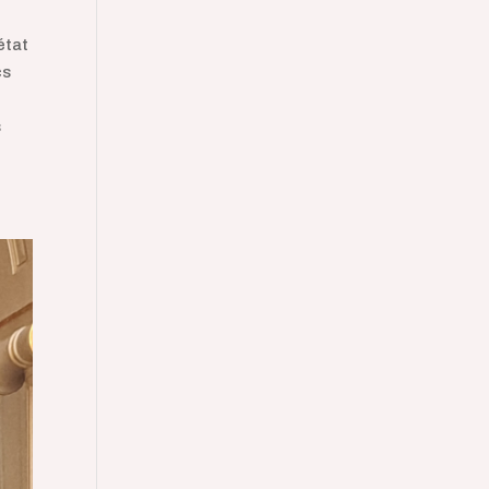
état
cs
s