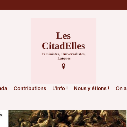
nda
Contributions
L’info !
Nous y étions !
On a 