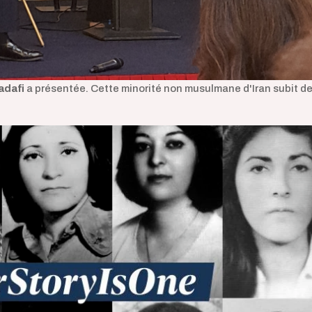
adafi
a présentée. Cette minorité non musulmane d'Iran subit d