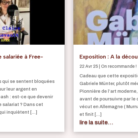
e salariée à Free-
Exposition : A la déco
22 Avr 25
|
On recommande !
Cadeau que cette expositio
s qui se sentent bloquées
Gabriele Münter, plutôt mé
sur leur argent en
Pionnière de l’art moderne
ash : est-ce que devenir
avant de poursuivre par le 
 salariat ? Dans cet
vécut en Allemagne ( Murn
qui inquiètent […]
et finit […]
lire la suite...