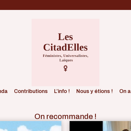
nda
Contributions
L’info !
Nous y étions !
On a 
On recommande !