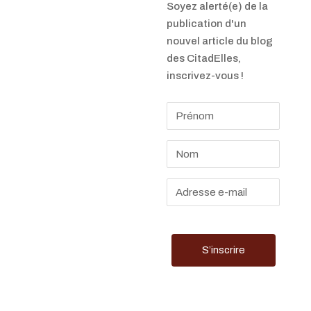
républicaines.
Soyez alerté(e) de la
Nous
publication d'un
considérons
nouvel article du blog
que les Droits
des CitadElles,
des Femmes
inscrivez-vous !
sont des Droits
Humains parce
qu’il n’y a
qu’une seule
humanité.
Nous ne nous
reconnaissons
pas dans le
« néo-
féminisme ».
Ce féminisme
intersectionnel